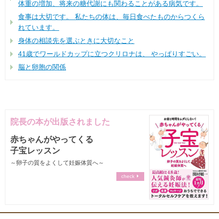
体重の増加、将来の糖代謝にも関わることがある病気です。
食事は大切です。 私たちの体は、毎日食べたものからつくら
れています。
身体の相談先を選ぶときに大切なこと
41歳でワールドカップに立つクリロナは、 やっぱりすごい。
脳と卵胞の関係
院長の本が出版されました
赤ちゃんがやってくる
子宝レッスン
～卵子の質をよくして妊娠体質へ～
check