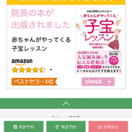
Sekimura鍼灸院
〒160-0023 東京都新宿区西新宿7丁目19−5
初診予約
再診予約
お問合せ
KYS西新宿6F