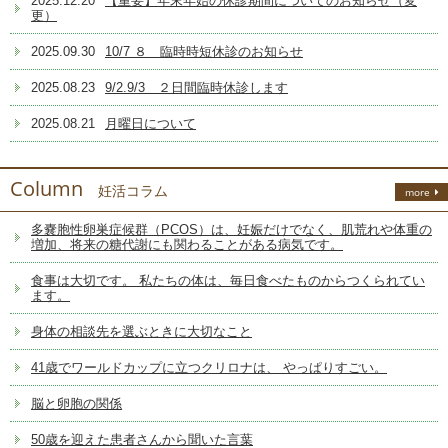
2025.12.20
【重要】年末年始の休診期間についてのお知らせ（変
更）
2025.09.30
10/7 ８ 臨時時短休診のお知らせ
2025.08.23
9/2.9/3 ２日間臨時休診します
2025.08.21
月曜日について
Column
妊活コラム
more
多嚢胞性卵巣症候群（PCOS）は、妊娠だけでなく、肌荒れや体重の
増加、将来の糖代謝にも関わることがある病気です。
食事は大切です。 私たちの体は、毎日食べたものからつくられてい
ます。
身体の相談先を選ぶときに大切なこと
41歳でワールドカップに立つクリロナは、 やっぱりすごい。
脳と卵胞の関係
50歳を迎えた患者さんから聞いた言葉