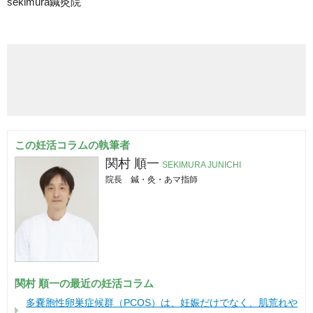
sekimura鍼灸院
この妊活コラムの執筆者
関村 順一
SEKIMURA JUNICHI
院長 鍼・灸・あマ指師
関村 順一の最近の妊活コラム
多嚢胞性卵巣症候群（PCOS）は、妊娠だけでなく、肌荒れや