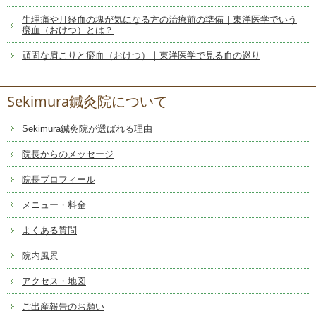
生理痛や月経血の塊が気になる方の治療前の準備｜東洋医学でいう
瘀血（おけつ）とは？
頑固な肩こりと瘀血（おけつ）｜東洋医学で見る血の巡り
Sekimura鍼灸院について
Sekimura鍼灸院が選ばれる理由
院長からのメッセージ
院長プロフィール
メニュー・料金
よくある質問
院内風景
アクセス・地図
ご出産報告のお願い