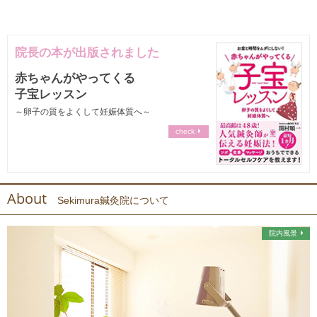
院長の本が出版されました
赤ちゃんがやってくる
子宝レッスン
～卵子の質をよくして妊娠体質へ～
check
About
Sekimura鍼灸院について
院内風景