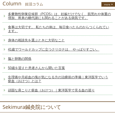
Column
妊活コラム
more
多嚢胞性卵巣症候群（PCOS）は、妊娠だけでなく、肌荒れや体重の
増加、将来の糖代謝にも関わることがある病気です。
食事は大切です。 私たちの体は、毎日食べたものからつくられてい
ます。
身体の相談先を選ぶときに大切なこと
41歳でワールドカップに立つクリロナは、 やっぱりすごい。
脳と卵胞の関係
50歳を迎えた患者さんから聞いた言葉
生理痛や月経血の塊が気になる方の治療前の準備｜東洋医学でいう
瘀血（おけつ）とは？
頑固な肩こりと瘀血（おけつ）｜東洋医学で見る血の巡り
Sekimura鍼灸院について