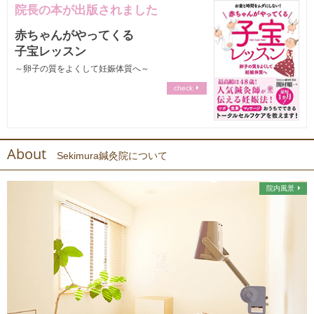
院長の本が出版されました
赤ちゃんがやってくる
子宝レッスン
～卵子の質をよくして妊娠体質へ～
check
About
Sekimura鍼灸院について
院内風景