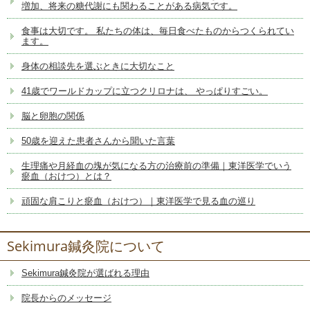
増加、将来の糖代謝にも関わることがある病気です。
食事は大切です。 私たちの体は、毎日食べたものからつくられてい
ます。
身体の相談先を選ぶときに大切なこと
41歳でワールドカップに立つクリロナは、 やっぱりすごい。
脳と卵胞の関係
50歳を迎えた患者さんから聞いた言葉
生理痛や月経血の塊が気になる方の治療前の準備｜東洋医学でいう
瘀血（おけつ）とは？
頑固な肩こりと瘀血（おけつ）｜東洋医学で見る血の巡り
Sekimura鍼灸院について
Sekimura鍼灸院が選ばれる理由
院長からのメッセージ