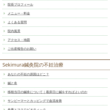
院長プロフィール
メニュー・料金
よくある質問
院内風景
アクセス・地図
ご出産報告のお願い
Sekimura鍼灸院の不妊治療
あなたの不妊の原因はどこ？
鍼と灸
移植当日の鍼灸について｜着床日に鍼をすればよいのか
サンビーマーとカッピングで血流改善
食養とマクロビオティック