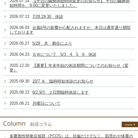
2026.07.14
【平日の鍼療開始時間変更のお知らせ】 平日の鍼療開
始時間を、9:00に変更いたしました。
2026.07.13
7/28.29.30 休診
2026.06.03
台風6号の影響が心配されますが、本日は通常通り開院
しております
2026.05.27
5/28 木 都合により
2026.04.23
ＧＷについて 5/3 4 5 6 休診
2025.12.20
【重要】年末年始の休診期間についてのお知らせ（変
更）
2025.09.30
10/7 ８ 臨時時短休診のお知らせ
2025.08.23
9/2.9/3 ２日間臨時休診します
2025.08.21
月曜日について
Column
妊活コラム
more
多嚢胞性卵巣症候群（PCOS）は、妊娠だけでなく、肌荒れや体重の