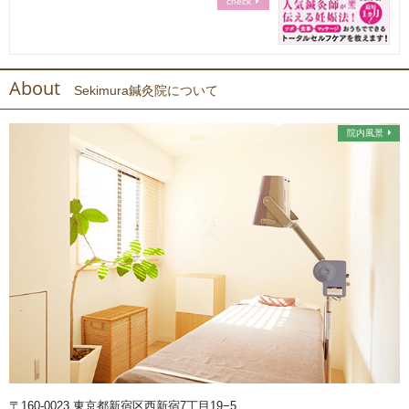
check
About
Sekimura鍼灸院について
院内風景
〒160-0023 東京都新宿区西新宿7丁目19−5