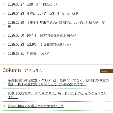
2026.05.27
5/28 木 都合により
2026.04.23
ＧＷについて 5/3 4 5 6 休診
2025.12.20
【重要】年末年始の休診期間についてのお知らせ（変
更）
2025.09.30
10/7 ８ 臨時時短休診のお知らせ
2025.08.23
9/2.9/3 ２日間臨時休診します
2025.08.21
月曜日について
Column
妊活コラム
more
多嚢胞性卵巣症候群（PCOS）は、妊娠だけでなく、肌荒れや体重の
増加、将来の糖代謝にも関わることがある病気です。
食事は大切です。 私たちの体は、毎日食べたものからつくられてい
ます。
身体の相談先を選ぶときに大切なこと