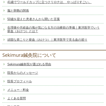
41歳でワールドカップに立つクリロナは、 やっぱりすごい。
脳と卵胞の関係
50歳を迎えた患者さんから聞いた言葉
生理痛や月経血の塊が気になる方の治療前の準備｜東洋医学でいう
瘀血（おけつ）とは？
頑固な肩こりと瘀血（おけつ）｜東洋医学で見る血の巡り
Sekimura鍼灸院について
Sekimura鍼灸院が選ばれる理由
院長からのメッセージ
院長プロフィール
メニュー・料金
よくある質問