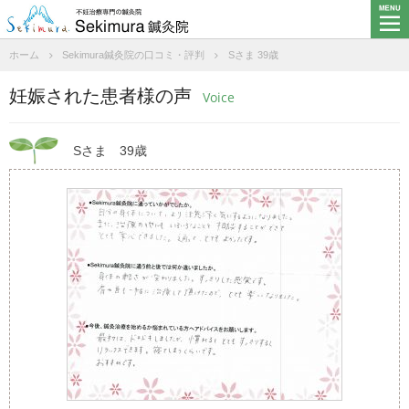
ホーム
Sekimura鍼灸院の口コミ・評判
Sさま 39歳
妊娠された患者様の声
Voice
Sさま
39歳