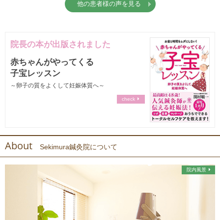
他の患者様の声を見る
院長の本が出版されました
赤ちゃんがやってくる
子宝レッスン
～卵子の質をよくして妊娠体質へ～
check
About
Sekimura鍼灸院について
院内風景