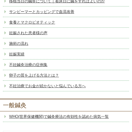
移植当日の鍼灸について｜着床日に鍼をすればよいのか
サンビーマーとカッピングで血流改善
食養とマクロビオティック
妊娠された患者様の声
施術の流れ
妊娠実績
不妊鍼灸治療の症例集
卵子の質を上げる方法とは？
不妊治療でお金が続かないと悩んでいる方へ
一般鍼灸
WHO(世界保健機関)で鍼灸療法の有効性を認めた病気一覧