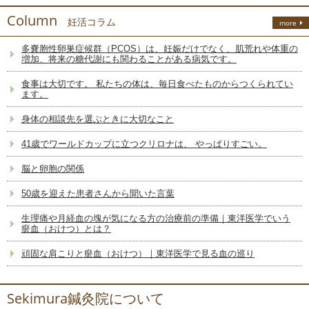
Column
妊活コラム
more
多嚢胞性卵巣症候群（PCOS）は、妊娠だけでなく、肌荒れや体重の
増加、将来の糖代謝にも関わることがある病気です。
食事は大切です。 私たちの体は、毎日食べたものからつくられてい
ます。
身体の相談先を選ぶときに大切なこと
41歳でワールドカップに立つクリロナは、 やっぱりすごい。
脳と卵胞の関係
50歳を迎えた患者さんから聞いた言葉
生理痛や月経血の塊が気になる方の治療前の準備｜東洋医学でいう
瘀血（おけつ）とは？
頑固な肩こりと瘀血（おけつ）｜東洋医学で見る血の巡り
Sekimura鍼灸院について